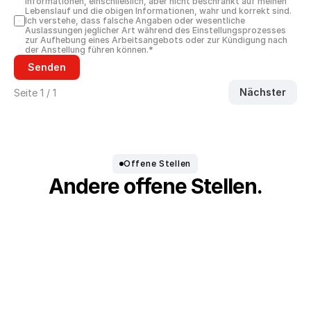
Informationen, einschließlich, aber nicht beschränkt auf meinen 
Lebenslauf und die obigen Informationen, wahr und korrekt sind. 
Ich verstehe, dass falsche Angaben oder wesentliche 
Auslassungen jeglicher Art während des Einstellungsprozesses 
zur Aufhebung eines Arbeitsangebots oder zur Kündigung nach 
der Anstellung führen können.*
Senden
Nächster
Seite 1 / 1
Offene Stellen
Andere offene Stellen.
Werkstudent Digital Marketing (m/w/d)
Vertrieb
Werkstudent
Kempten, Deutschland
/
01.09.2026