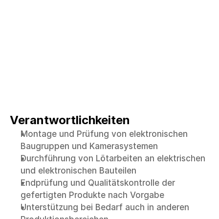
maßgeschneiderte Lösungen für die optische 
Rohr- und Kanalinspektion an unserem Standort 
in Kempten und sind auf modernste TV-
Inspektionstechnologie spezialisiert.
RICO ist ein dynamisches Unternehmen, das in 
einem stabilen und stetig wachsenden Markt 
tätig ist, in dem jeder Einzelne die Möglichkeit 
hat, die Zukunft des Unternehmens mit eigenen 
Ideen und Engagement zu gestalten.
Verantwortlichkeiten
Montage und Prüfung von elektronischen 
Baugruppen und Kamerasystemen
Durchführung von Lötarbeiten an elektrischen 
und elektronischen Bauteilen
Endprüfung und Qualitätskontrolle der 
gefertigten Produkte nach Vorgabe
Unterstützung bei Bedarf auch in anderen 