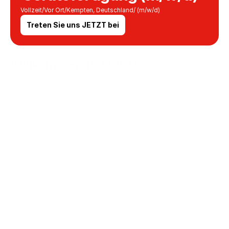
Vollzeit
/
Vor Ort
/
Kempten, Deutschland
/ (m/w/d)
Treten Sie uns JETZT bei
Willkommen bei RICO
Möchten Sie Ihre Ideen in wirkungsvolle und 
bedeutungsvolle Technologien umsetzen?
Als Tochtergesellschaft der ROTHENBERGER 
Gruppe, einem der weltweit führenden 
Unternehmen im Bereich HLK und Umwelttechnik, 
bietet RICO innovative Produkte zur effizienten 
und zuverlässigen Zustandsbewertung von 
Rohrleitungsnetzen und schützt sowohl 
Menschen als auch die Umwelt.
Seit 1978 entwickeln und produzieren wir 