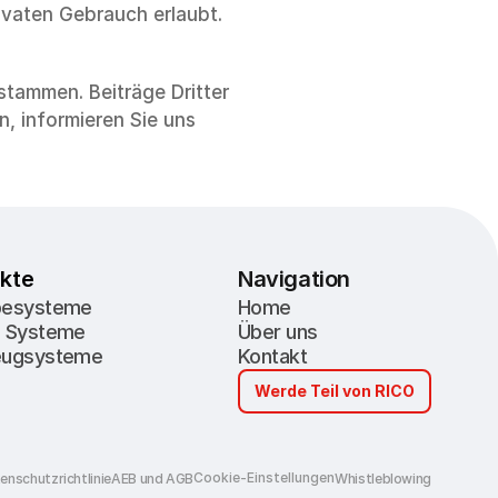
ivaten Gebrauch erlaubt.
tammen. Beiträge Dritter 
, informieren Sie uns 
kte
Navigation
besysteme
Home
e Systeme
Über uns
eugsysteme
Kontakt
Werde Teil von RICO
Cookie-Einstellungen
enschutzrichtlinie
AEB und AGB
Whistleblowing