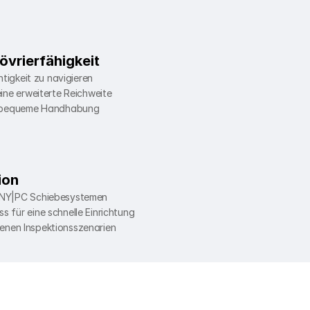
övrierfähigkeit
htigkeit zu navigieren
ine erweiterte Reichweite
ür bequeme Handhabung
ion
INY|PC Schiebesystemen
für eine schnelle Einrichtung
edenen Inspektionsszenarien