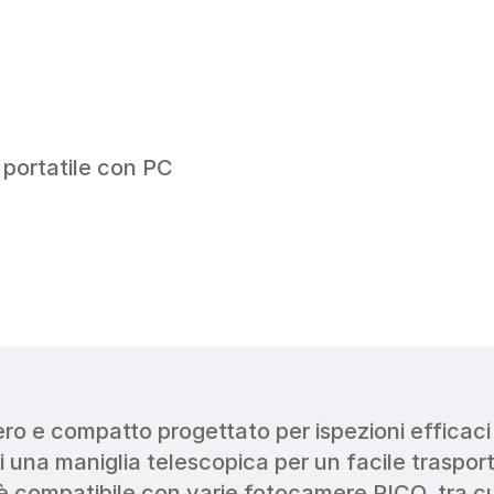
portatile con PC 
o e compatto progettato per ispezioni efficaci de
 una maniglia telescopica per un facile trasporto.
 è compatibile con varie fotocamere RICO, tra c