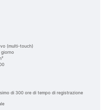
vo (multi-touch)
l giorno
m²
800
imo di 300 ore di tempo di registrazione
le