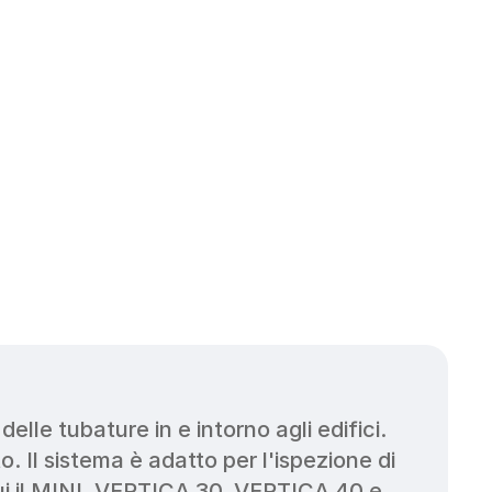
lle tubature in e intorno agli edifici. 
 Il sistema è adatto per l'ispezione di 
ui il MINI, VERTICA 30, VERTICA 40 e 