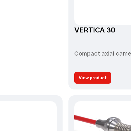
VERTICA 30
Compact axial camer
View product