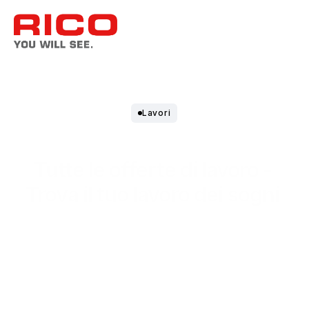
Lavori
Tutte le offerte di lavoro - 
Trova il tuo lavoro dei sogni 
presso RICO.
Production Employee for Electronics & 
Device Manufacturing (m/f/d)
Sviluppo